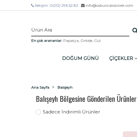
İletişim :
0(212) 296 52 82
info@sabuncakiscicek.com
En çok arananlar:
Papatya
,
Orkide
,
Gül
DOĞUM GÜNÜ
ÇİÇEKLER
Ana Sayfa
Balışeyh
Balışeyh Bölgesine Gönderilen Ürünler
Sadece İndirimli Ürünler