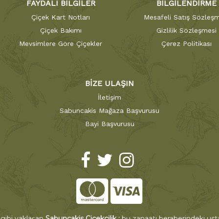
FAYDALI BİLGİLER
BİLGİLENDİRME
Çiçek Kart Notları
Mesafeli Satış Sözleşm
Çiçek Bakımı
Gizlilik Sözleşmesi
Mevsimlere Göre Çiçekler
Çerez Politikası
BİZE ULAŞIN
İletişim
Sabuncakis Mağaza Başvurusu
Bayi Başvurusu
 gibi yaklaşan
Sabuncakis Çiçekçilik ;
bu zanaatı beraberindeki ustal