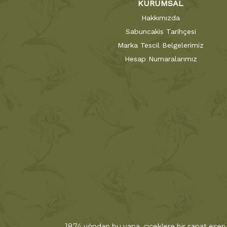
KURUMSAL
Hakkımızda
Sabuncakis Tarihçesi
Marka Tescil Belgelerimiz
Hesap Numaralarımız
1874 yılından bu yana, çiçeklere bir sanat eseri