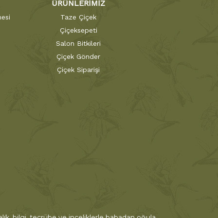
ÜRÜNLERİMİZ
esi
Taze Çiçek
Çiçeksepeti
Salon Bitkileri
Çiçek Gönder
Çiçek Siparişi
ık, bilgi, tecrübe ve inceliklerle babadan oğula