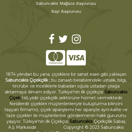
Sabuncakis Mağaza Başvurusu
Bayi Başvurusu
1874 yılından bu yana, çiçeklere bir sanat eseri gibi yaklaşan
Sabuncakis Çiçekçilik ;
bu zanaatı beraberindeki ustalık, bilgi,
tecrübe ve inceliklerle babadan oğula ustadan çırağa
aktarmaya devam ediyor. Türkiye'nin ilk çiçekçisi
Sabuncakis
Çiçek
146 yıldır çiçekçilik sektörüne hizmet vermektedir.
Nesillerdir çiçekleri müşterilerileriyle buluşturma bilincini
taşıyan firmamız, çiçek siparişlerini her siparişte aynı kalite ve
taze çiçekler ile müşterilerine göndermenin haklı gururunu
yaşıyor. Türkiye'nin ilk Çiçekçisi
Sabuncakis
Çiçekçilik Sabaş
A.Ş Markasıdır. Copyright © 2023 Sabuncakis