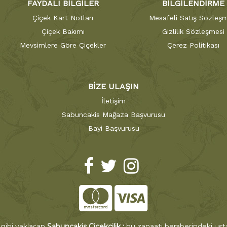
FAYDALI BİLGİLER
BİLGİLENDİRME
Çiçek Kart Notları
Mesafeli Satış Sözleşm
Çiçek Bakımı
Gizlilik Sözleşmesi
Mevsimlere Göre Çiçekler
Çerez Politikası
BİZE ULAŞIN
İletişim
Sabuncakis Mağaza Başvurusu
Bayi Başvurusu
 gibi yaklaşan
Sabuncakis Çiçekçilik ;
bu zanaatı beraberindeki ustal