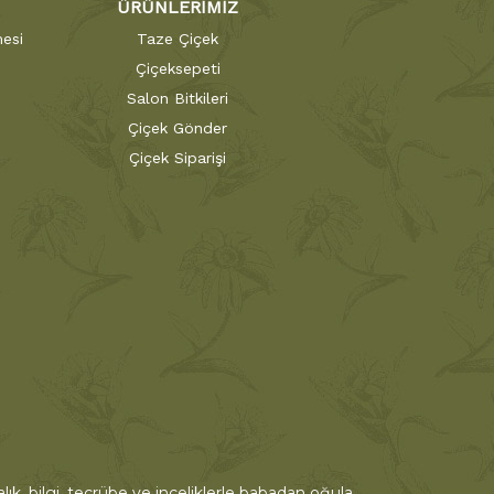
ÜRÜNLERİMİZ
esi
Taze Çiçek
Çiçeksepeti
Salon Bitkileri
Çiçek Gönder
Çiçek Siparişi
ık, bilgi, tecrübe ve inceliklerle babadan oğula