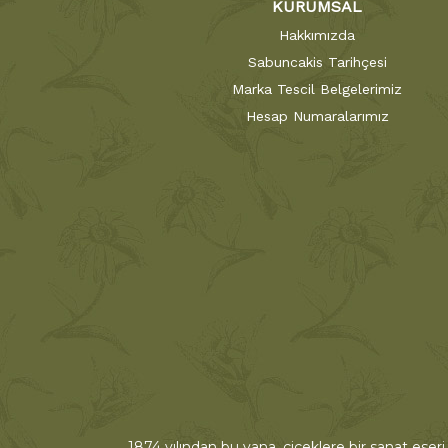
KURUMSAL
Hakkımızda
Sabuncakis Tarihçesi
Marka Tescil Belgelerimiz
Hesap Numaralarımız
1874 yılından bu yana, çiçeklere bir sanat eseri