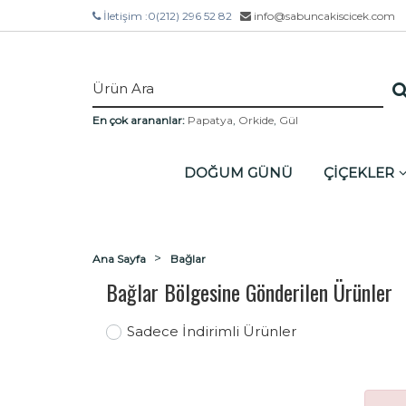
İletişim :
0(212) 296 52 82
info@sabuncakiscicek.com
En çok arananlar:
Papatya
,
Orkide
,
Gül
DOĞUM GÜNÜ
ÇİÇEKLER
Ana Sayfa
Bağlar
Bağlar Bölgesine Gönderilen Ürünler
Sadece İndirimli Ürünler