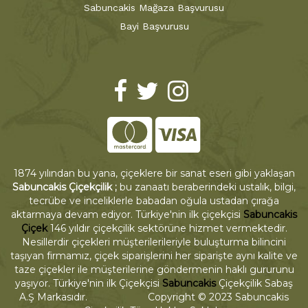
Sabuncakis Mağaza Başvurusu
Bayi Başvurusu
1874 yılından bu yana, çiçeklere bir sanat eseri gibi yaklaşan
Sabuncakis Çiçekçilik ;
bu zanaatı beraberindeki ustalık, bilgi,
tecrübe ve inceliklerle babadan oğula ustadan çırağa
aktarmaya devam ediyor. Türkiye'nin ilk çiçekçisi
Sabuncakis
Çiçek
146 yıldır çiçekçilik sektörüne hizmet vermektedir.
Nesillerdir çiçekleri müşterilerileriyle buluşturma bilincini
taşıyan firmamız, çiçek siparişlerini her siparişte aynı kalite ve
taze çiçekler ile müşterilerine göndermenin haklı gururunu
yaşıyor. Türkiye'nin ilk Çiçekçisi
Sabuncakis
Çiçekçilik Sabaş
A.Ş Markasıdır. Copyright © 2023 Sabuncakis