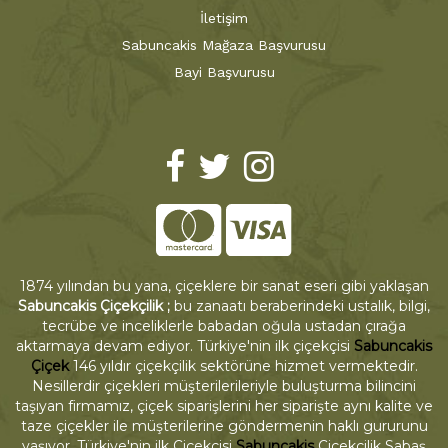
İletişim
Sabuncakis Mağaza Başvurusu
Bayi Başvurusu
1874 yılından bu yana, çiçeklere bir sanat eseri gibi yaklaşan
Sabuncakis Çiçekçilik ;
bu zanaatı beraberindeki ustalık, bilgi,
tecrübe ve inceliklerle babadan oğula ustadan çırağa
aktarmaya devam ediyor. Türkiye'nin ilk çiçekçisi
Sabuncakis
Çiçek
146 yıldır çiçekçilik sektörüne hizmet vermektedir.
Nesillerdir çiçekleri müşterilerileriyle buluşturma bilincini
taşıyan firmamız, çiçek siparişlerini her siparişte aynı kalite ve
taze çiçekler ile müşterilerine göndermenin haklı gururunu
yaşıyor. Türkiye'nin ilk Çiçekçisi
Sabuncakis
Çiçekçilik Sabaş