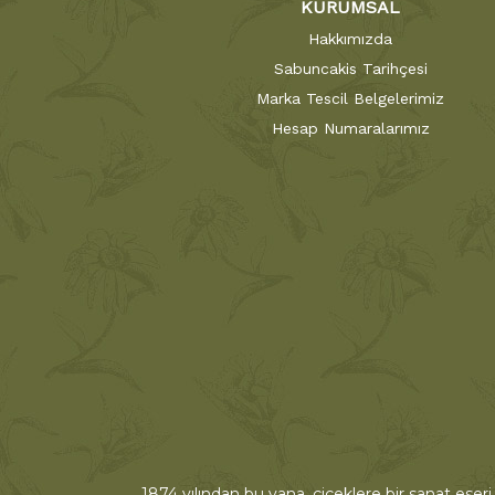
KURUMSAL
Hakkımızda
Sabuncakis Tarihçesi
Marka Tescil Belgelerimiz
Hesap Numaralarımız
1874 yılından bu yana, çiçeklere bir sanat eseri