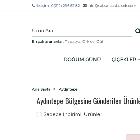
İletişim :
0(212) 296 52 82
info@sabuncakiscicek.com
En çok arananlar:
Papatya
,
Orkide
,
Gül
DOĞUM GÜNÜ
ÇİÇEKLER
Ana Sayfa
Aydıntepe
Aydıntepe Bölgesine Gönderilen Ürünl
Sadece İndirimli Ürünler