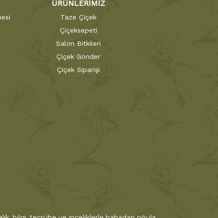
ÜRÜNLERİMİZ
esi
Taze Çiçek
Çiçeksepeti
Salon Bitkileri
Çiçek Gönder
Çiçek Siparişi
ık, bilgi, tecrübe ve inceliklerle babadan oğula