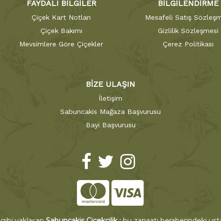
FAYDALI BİLGİLER
BİLGİLENDİRME
Çiçek Kart Notları
Mesafeli Satış Sözleşm
Çiçek Bakımı
Gizlilik Sözleşmesi
Mevsimlere Göre Çiçekler
Çerez Politikası
BİZE ULAŞIN
İletişim
Sabuncakis Mağaza Başvurusu
Bayi Başvurusu
 gibi yaklaşan
Sabuncakis Çiçekçilik ;
bu zanaatı beraberindeki ustal