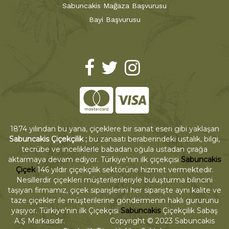
Sabuncakis Mağaza Başvurusu
Bayi Başvurusu
1874 yılından bu yana, çiçeklere bir sanat eseri gibi yaklaşan
Sabuncakis Çiçekçilik ;
bu zanaatı beraberindeki ustalık, bilgi,
tecrübe ve inceliklerle babadan oğula ustadan çırağa
aktarmaya devam ediyor. Türkiye'nin ilk çiçekçisi
Sabuncakis
Çiçek
146 yıldır çiçekçilik sektörüne hizmet vermektedir.
Nesillerdir çiçekleri müşterilerileriyle buluşturma bilincini
taşıyan firmamız, çiçek siparişlerini her siparişte aynı kalite ve
taze çiçekler ile müşterilerine göndermenin haklı gururunu
yaşıyor. Türkiye'nin ilk Çiçekçisi
Sabuncakis
Çiçekçilik Sabaş
A.Ş Markasıdır. Copyright © 2023 Sabuncakis