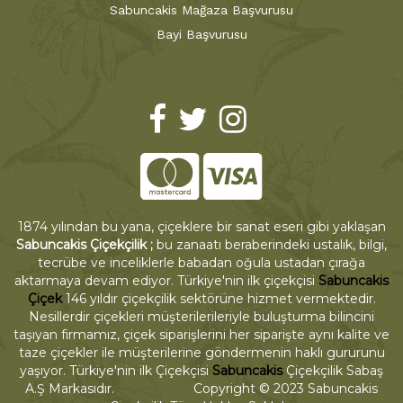
Sabuncakis Mağaza Başvurusu
Bayi Başvurusu
1874 yılından bu yana, çiçeklere bir sanat eseri gibi yaklaşan
Sabuncakis Çiçekçilik ;
bu zanaatı beraberindeki ustalık, bilgi,
tecrübe ve inceliklerle babadan oğula ustadan çırağa
aktarmaya devam ediyor. Türkiye'nin ilk çiçekçisi
Sabuncakis
Çiçek
146 yıldır çiçekçilik sektörüne hizmet vermektedir.
Nesillerdir çiçekleri müşterilerileriyle buluşturma bilincini
taşıyan firmamız, çiçek siparişlerini her siparişte aynı kalite ve
taze çiçekler ile müşterilerine göndermenin haklı gururunu
yaşıyor. Türkiye'nin ilk Çiçekçisi
Sabuncakis
Çiçekçilik Sabaş
A.Ş Markasıdır. Copyright © 2023 Sabuncakis