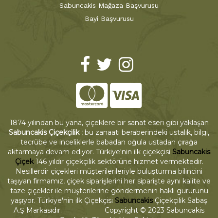
Sabuncakis Mağaza Başvurusu
Bayi Başvurusu
1874 yılından bu yana, çiçeklere bir sanat eseri gibi yaklaşan
Sabuncakis Çiçekçilik ;
bu zanaatı beraberindeki ustalık, bilgi,
tecrübe ve inceliklerle babadan oğula ustadan çırağa
aktarmaya devam ediyor. Türkiye'nin ilk çiçekçisi
Sabuncakis
Çiçek
146 yıldır çiçekçilik sektörüne hizmet vermektedir.
Nesillerdir çiçekleri müşterilerileriyle buluşturma bilincini
taşıyan firmamız, çiçek siparişlerini her siparişte aynı kalite ve
taze çiçekler ile müşterilerine göndermenin haklı gururunu
yaşıyor. Türkiye'nin ilk Çiçekçisi
Sabuncakis
Çiçekçilik Sabaş
A.Ş Markasıdır. Copyright © 2023 Sabuncakis