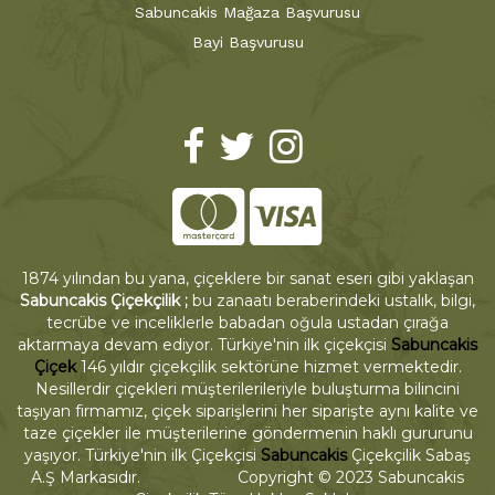
Sabuncakis Mağaza Başvurusu
Bayi Başvurusu
1874 yılından bu yana, çiçeklere bir sanat eseri gibi yaklaşan
Sabuncakis Çiçekçilik ;
bu zanaatı beraberindeki ustalık, bilgi,
tecrübe ve inceliklerle babadan oğula ustadan çırağa
aktarmaya devam ediyor. Türkiye'nin ilk çiçekçisi
Sabuncakis
Çiçek
146 yıldır çiçekçilik sektörüne hizmet vermektedir.
Nesillerdir çiçekleri müşterilerileriyle buluşturma bilincini
taşıyan firmamız, çiçek siparişlerini her siparişte aynı kalite ve
taze çiçekler ile müşterilerine göndermenin haklı gururunu
yaşıyor. Türkiye'nin ilk Çiçekçisi
Sabuncakis
Çiçekçilik Sabaş
A.Ş Markasıdır. Copyright © 2023 Sabuncakis