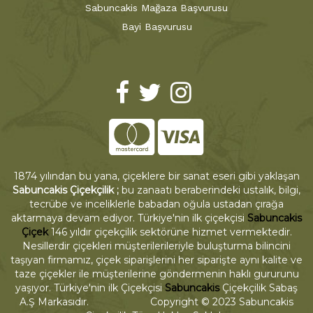
Sabuncakis Mağaza Başvurusu
Bayi Başvurusu
1874 yılından bu yana, çiçeklere bir sanat eseri gibi yaklaşan
Sabuncakis Çiçekçilik ;
bu zanaatı beraberindeki ustalık, bilgi,
tecrübe ve inceliklerle babadan oğula ustadan çırağa
aktarmaya devam ediyor. Türkiye'nin ilk çiçekçisi
Sabuncakis
Çiçek
146 yıldır çiçekçilik sektörüne hizmet vermektedir.
Nesillerdir çiçekleri müşterilerileriyle buluşturma bilincini
taşıyan firmamız, çiçek siparişlerini her siparişte aynı kalite ve
taze çiçekler ile müşterilerine göndermenin haklı gururunu
yaşıyor. Türkiye'nin ilk Çiçekçisi
Sabuncakis
Çiçekçilik Sabaş
A.Ş Markasıdır. Copyright © 2023 Sabuncakis