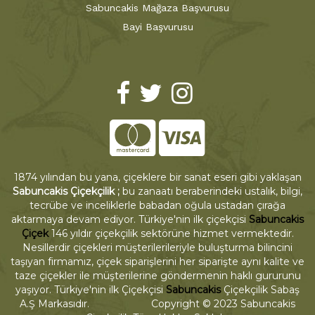
Sabuncakis Mağaza Başvurusu
Bayi Başvurusu
1874 yılından bu yana, çiçeklere bir sanat eseri gibi yaklaşan
Sabuncakis Çiçekçilik ;
bu zanaatı beraberindeki ustalık, bilgi,
tecrübe ve inceliklerle babadan oğula ustadan çırağa
aktarmaya devam ediyor. Türkiye'nin ilk çiçekçisi
Sabuncakis
Çiçek
146 yıldır çiçekçilik sektörüne hizmet vermektedir.
Nesillerdir çiçekleri müşterilerileriyle buluşturma bilincini
taşıyan firmamız, çiçek siparişlerini her siparişte aynı kalite ve
taze çiçekler ile müşterilerine göndermenin haklı gururunu
yaşıyor. Türkiye'nin ilk Çiçekçisi
Sabuncakis
Çiçekçilik Sabaş
A.Ş Markasıdır. Copyright © 2023 Sabuncakis