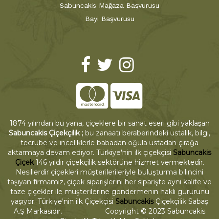
Sabuncakis Mağaza Başvurusu
Bayi Başvurusu
1874 yılından bu yana, çiçeklere bir sanat eseri gibi yaklaşan
Sabuncakis Çiçekçilik ;
bu zanaatı beraberindeki ustalık, bilgi,
tecrübe ve inceliklerle babadan oğula ustadan çırağa
aktarmaya devam ediyor. Türkiye'nin ilk çiçekçisi
Sabuncakis
Çiçek
146 yıldır çiçekçilik sektörüne hizmet vermektedir.
Nesillerdir çiçekleri müşterilerileriyle buluşturma bilincini
taşıyan firmamız, çiçek siparişlerini her siparişte aynı kalite ve
taze çiçekler ile müşterilerine göndermenin haklı gururunu
yaşıyor. Türkiye'nin ilk Çiçekçisi
Sabuncakis
Çiçekçilik Sabaş
A.Ş Markasıdır. Copyright © 2023 Sabuncakis