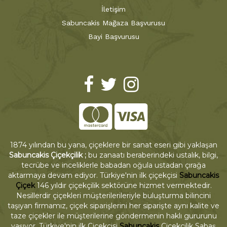
İletişim
Sabuncakis Mağaza Başvurusu
Bayi Başvurusu
1874 yılından bu yana, çiçeklere bir sanat eseri gibi yaklaşan
Sabuncakis Çiçekçilik ;
bu zanaatı beraberindeki ustalık, bilgi,
tecrübe ve inceliklerle babadan oğula ustadan çırağa
aktarmaya devam ediyor. Türkiye'nin ilk çiçekçisi
Sabuncakis
Çiçek
146 yıldır çiçekçilik sektörüne hizmet vermektedir.
Nesillerdir çiçekleri müşterilerileriyle buluşturma bilincini
taşıyan firmamız, çiçek siparişlerini her siparişte aynı kalite ve
taze çiçekler ile müşterilerine göndermenin haklı gururunu
yaşıyor. Türkiye'nin ilk Çiçekçisi
Sabuncakis
Çiçekçilik Sabaş