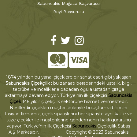
Sabuncakis Mağaza Başvurusu
Bayi Başvurusu
1874 yılından bu yana, çiçeklere bir sanat eseri gibi yaklaşan
Sabuncakis Çiçekçilik ;
bu zanaatı beraberindeki ustalık, bilgi,
tecrübe ve inceliklerle babadan oğula ustadan çırağa
aktarmaya devam ediyor. Türkiye'nin ilk çiçekçisi
Sabuncakis
Çiçek
146 yıldır çiçekçilik sektörüne hizmet vermektedir.
Nesillerdir çiçekleri müşterilerileriyle buluşturma bilincini
taşıyan firmamız, çiçek siparişlerini her siparişte aynı kalite ve
taze çiçekler ile müşterilerine göndermenin haklı gururunu
yaşıyor. Türkiye'nin ilk Çiçekçisi
Sabuncakis
Çiçekçilik Sabaş
A.Ş Markasıdır. Copyright © 2023 Sabuncakis