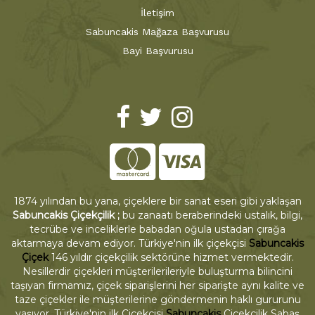
İletişim
Sabuncakis Mağaza Başvurusu
Bayi Başvurusu
1874 yılından bu yana, çiçeklere bir sanat eseri gibi yaklaşan
Sabuncakis Çiçekçilik ;
bu zanaatı beraberindeki ustalık, bilgi,
tecrübe ve inceliklerle babadan oğula ustadan çırağa
aktarmaya devam ediyor. Türkiye'nin ilk çiçekçisi
Sabuncakis
Çiçek
146 yıldır çiçekçilik sektörüne hizmet vermektedir.
Nesillerdir çiçekleri müşterilerileriyle buluşturma bilincini
taşıyan firmamız, çiçek siparişlerini her siparişte aynı kalite ve
taze çiçekler ile müşterilerine göndermenin haklı gururunu
yaşıyor. Türkiye'nin ilk Çiçekçisi
Sabuncakis
Çiçekçilik Sabaş