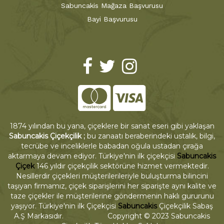
Sabuncakis Mağaza Başvurusu
Bayi Başvurusu
1874 yılından bu yana, çiçeklere bir sanat eseri gibi yaklaşan
Sabuncakis Çiçekçilik ;
bu zanaatı beraberindeki ustalık, bilgi,
tecrübe ve inceliklerle babadan oğula ustadan çırağa
aktarmaya devam ediyor. Türkiye'nin ilk çiçekçisi
Sabuncakis
Çiçek
146 yıldır çiçekçilik sektörüne hizmet vermektedir.
Nesillerdir çiçekleri müşterilerileriyle buluşturma bilincini
taşıyan firmamız, çiçek siparişlerini her siparişte aynı kalite ve
taze çiçekler ile müşterilerine göndermenin haklı gururunu
yaşıyor. Türkiye'nin ilk Çiçekçisi
Sabuncakis
Çiçekçilik Sabaş
A.Ş Markasıdır. Copyright © 2023 Sabuncakis