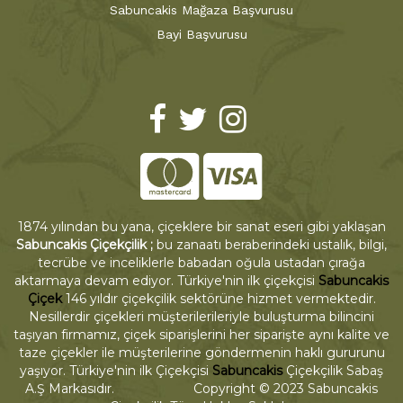
Sabuncakis Mağaza Başvurusu
Bayi Başvurusu
1874 yılından bu yana, çiçeklere bir sanat eseri gibi yaklaşan
Sabuncakis Çiçekçilik ;
bu zanaatı beraberindeki ustalık, bilgi,
tecrübe ve inceliklerle babadan oğula ustadan çırağa
aktarmaya devam ediyor. Türkiye'nin ilk çiçekçisi
Sabuncakis
Çiçek
146 yıldır çiçekçilik sektörüne hizmet vermektedir.
Nesillerdir çiçekleri müşterilerileriyle buluşturma bilincini
taşıyan firmamız, çiçek siparişlerini her siparişte aynı kalite ve
taze çiçekler ile müşterilerine göndermenin haklı gururunu
yaşıyor. Türkiye'nin ilk Çiçekçisi
Sabuncakis
Çiçekçilik Sabaş
A.Ş Markasıdır. Copyright © 2023 Sabuncakis