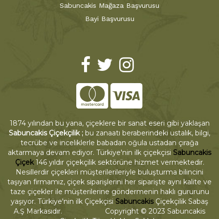
Sabuncakis Mağaza Başvurusu
Bayi Başvurusu
1874 yılından bu yana, çiçeklere bir sanat eseri gibi yaklaşan
Sabuncakis Çiçekçilik ;
bu zanaatı beraberindeki ustalık, bilgi,
tecrübe ve inceliklerle babadan oğula ustadan çırağa
aktarmaya devam ediyor. Türkiye'nin ilk çiçekçisi
Sabuncakis
Çiçek
146 yıldır çiçekçilik sektörüne hizmet vermektedir.
Nesillerdir çiçekleri müşterilerileriyle buluşturma bilincini
taşıyan firmamız, çiçek siparişlerini her siparişte aynı kalite ve
taze çiçekler ile müşterilerine göndermenin haklı gururunu
yaşıyor. Türkiye'nin ilk Çiçekçisi
Sabuncakis
Çiçekçilik Sabaş
A.Ş Markasıdır. Copyright © 2023 Sabuncakis