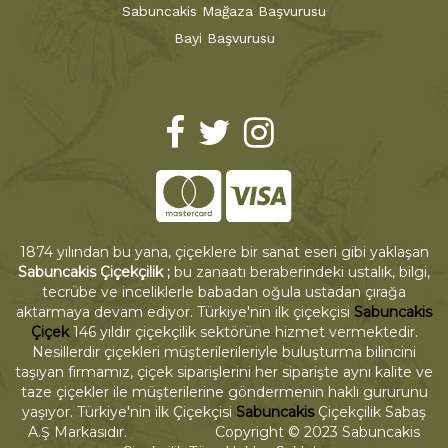
Sabuncakis Mağaza Başvurusu
Bayi Başvurusu
1874 yılından bu yana, çiçeklere bir sanat eseri gibi yaklaşan
Sabuncakis Çiçekçilik ;
bu zanaatı beraberindeki ustalık, bilgi,
tecrübe ve inceliklerle babadan oğula ustadan çırağa
aktarmaya devam ediyor. Türkiye'nin ilk çiçekçisi
Sabuncakis
Çiçek
146 yıldır çiçekçilik sektörüne hizmet vermektedir.
Nesillerdir çiçekleri müşterilerileriyle buluşturma bilincini
taşıyan firmamız, çiçek siparişlerini her siparişte aynı kalite ve
taze çiçekler ile müşterilerine göndermenin haklı gururunu
yaşıyor. Türkiye'nin ilk Çiçekçisi
Sabuncakis
Çiçekçilik Sabaş
A.Ş Markasıdır. Copyright © 2023 Sabuncakis