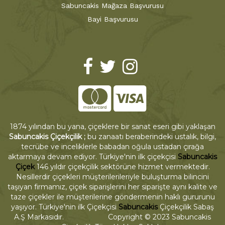
Sabuncakis Mağaza Başvurusu
Bayi Başvurusu
1874 yılından bu yana, çiçeklere bir sanat eseri gibi yaklaşan
Sabuncakis Çiçekçilik ;
bu zanaatı beraberindeki ustalık, bilgi,
tecrübe ve inceliklerle babadan oğula ustadan çırağa
aktarmaya devam ediyor. Türkiye'nin ilk çiçekçisi
Sabuncakis
Çiçek
146 yıldır çiçekçilik sektörüne hizmet vermektedir.
Nesillerdir çiçekleri müşterilerileriyle buluşturma bilincini
taşıyan firmamız, çiçek siparişlerini her siparişte aynı kalite ve
taze çiçekler ile müşterilerine göndermenin haklı gururunu
yaşıyor. Türkiye'nin ilk Çiçekçisi
Sabuncakis
Çiçekçilik Sabaş
A.Ş Markasıdır. Copyright © 2023 Sabuncakis