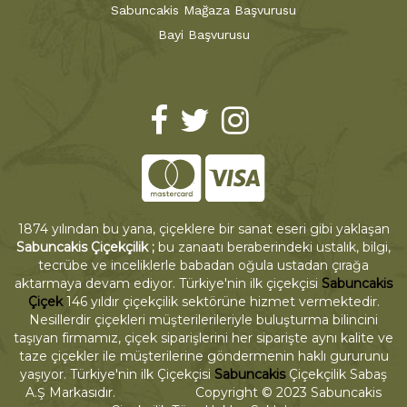
Sabuncakis Mağaza Başvurusu
Bayi Başvurusu
1874 yılından bu yana, çiçeklere bir sanat eseri gibi yaklaşan
Sabuncakis Çiçekçilik ;
bu zanaatı beraberindeki ustalık, bilgi,
tecrübe ve inceliklerle babadan oğula ustadan çırağa
aktarmaya devam ediyor. Türkiye'nin ilk çiçekçisi
Sabuncakis
Çiçek
146 yıldır çiçekçilik sektörüne hizmet vermektedir.
Nesillerdir çiçekleri müşterilerileriyle buluşturma bilincini
taşıyan firmamız, çiçek siparişlerini her siparişte aynı kalite ve
taze çiçekler ile müşterilerine göndermenin haklı gururunu
yaşıyor. Türkiye'nin ilk Çiçekçisi
Sabuncakis
Çiçekçilik Sabaş
A.Ş Markasıdır. Copyright © 2023 Sabuncakis