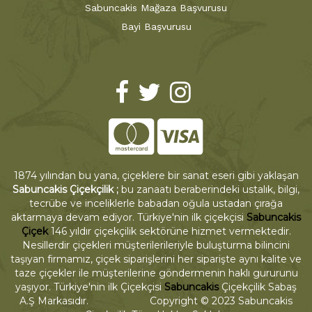
Sabuncakis Mağaza Başvurusu
Bayi Başvurusu
1874 yılından bu yana, çiçeklere bir sanat eseri gibi yaklaşan
Sabuncakis Çiçekçilik ;
bu zanaatı beraberindeki ustalık, bilgi,
tecrübe ve inceliklerle babadan oğula ustadan çırağa
aktarmaya devam ediyor. Türkiye'nin ilk çiçekçisi
Sabuncakis
Çiçek
146 yıldır çiçekçilik sektörüne hizmet vermektedir.
Nesillerdir çiçekleri müşterilerileriyle buluşturma bilincini
taşıyan firmamız, çiçek siparişlerini her siparişte aynı kalite ve
taze çiçekler ile müşterilerine göndermenin haklı gururunu
yaşıyor. Türkiye'nin ilk Çiçekçisi
Sabuncakis
Çiçekçilik Sabaş
A.Ş Markasıdır. Copyright © 2023 Sabuncakis