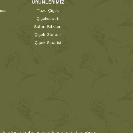
ÜRÜNLERİMİZ
esi
Taze Çiçek
Çiçeksepeti
Salon Bitkileri
Çiçek Gönder
Çiçek Siparişi
ık, bilgi, tecrübe ve inceliklerle babadan oğula