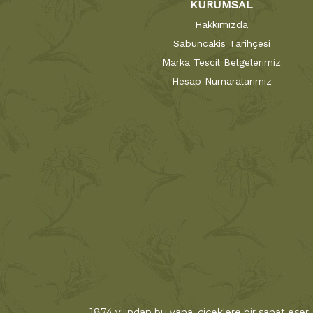
KURUMSAL
Hakkımızda
Sabuncakis Tarihçesi
Marka Tescil Belgelerimiz
Hesap Numaralarımız
1874 yılından bu yana, çiçeklere bir sanat eseri