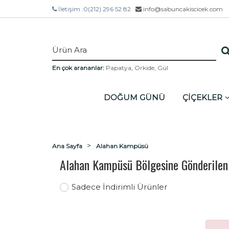
İletişim :
0(212) 296 52 82
info@sabuncakiscicek.com
En çok arananlar:
Papatya
,
Orkide
,
Gül
DOĞUM GÜNÜ
ÇİÇEKLER
Ana Sayfa
Alahan Kampüsü
Alahan Kampüsü Bölgesine Gönderilen
Sadece İndirimli Ürünler