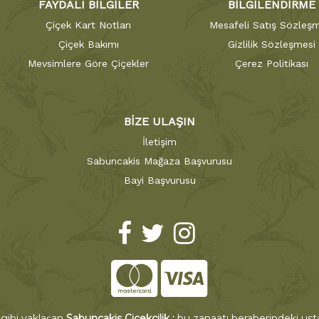
FAYDALI BİLGİLER
BİLGİLENDİRME
Çiçek Kart Notları
Mesafeli Satış Sözleşm
Çiçek Bakımı
Gizlilik Sözleşmesi
Mevsimlere Göre Çiçekler
Çerez Politikası
BİZE ULAŞIN
İletişim
Sabuncakis Mağaza Başvurusu
Bayi Başvurusu
 gibi yaklaşan
Sabuncakis Çiçekçilik ;
bu zanaatı beraberindeki ustal