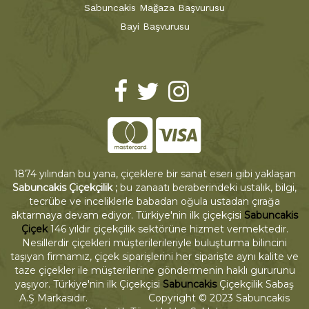
Sabuncakis Mağaza Başvurusu
Bayi Başvurusu
1874 yılından bu yana, çiçeklere bir sanat eseri gibi yaklaşan
Sabuncakis Çiçekçilik ;
bu zanaatı beraberindeki ustalık, bilgi,
tecrübe ve inceliklerle babadan oğula ustadan çırağa
aktarmaya devam ediyor. Türkiye'nin ilk çiçekçisi
Sabuncakis
Çiçek
146 yıldır çiçekçilik sektörüne hizmet vermektedir.
Nesillerdir çiçekleri müşterilerileriyle buluşturma bilincini
taşıyan firmamız, çiçek siparişlerini her siparişte aynı kalite ve
taze çiçekler ile müşterilerine göndermenin haklı gururunu
yaşıyor. Türkiye'nin ilk Çiçekçisi
Sabuncakis
Çiçekçilik Sabaş
A.Ş Markasıdır. Copyright © 2023 Sabuncakis