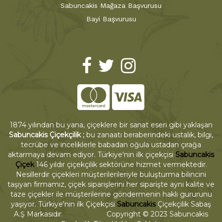
Sabuncakis Mağaza Başvurusu
Bayi Başvurusu
1874 yılından bu yana, çiçeklere bir sanat eseri gibi yaklaşan
Sabuncakis Çiçekçilik ;
bu zanaatı beraberindeki ustalık, bilgi,
tecrübe ve inceliklerle babadan oğula ustadan çırağa
aktarmaya devam ediyor. Türkiye'nin ilk çiçekçisi
Sabuncakis
Çiçek
146 yıldır çiçekçilik sektörüne hizmet vermektedir.
Nesillerdir çiçekleri müşterilerileriyle buluşturma bilincini
taşıyan firmamız, çiçek siparişlerini her siparişte aynı kalite ve
taze çiçekler ile müşterilerine göndermenin haklı gururunu
yaşıyor. Türkiye'nin ilk Çiçekçisi
Sabuncakis
Çiçekçilik Sabaş
A.Ş Markasıdır. Copyright © 2023 Sabuncakis