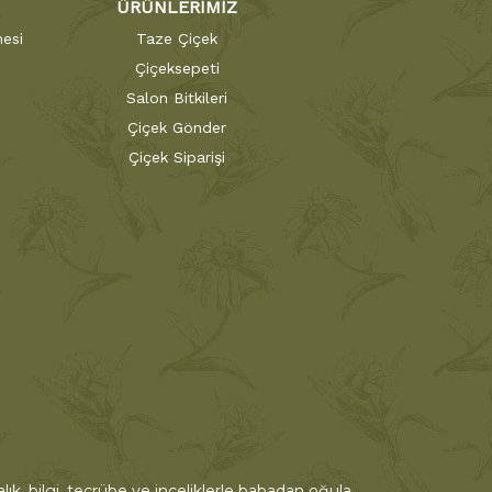
ÜRÜNLERİMİZ
esi
Taze Çiçek
Çiçeksepeti
Salon Bitkileri
Çiçek Gönder
Çiçek Siparişi
ık, bilgi, tecrübe ve inceliklerle babadan oğula