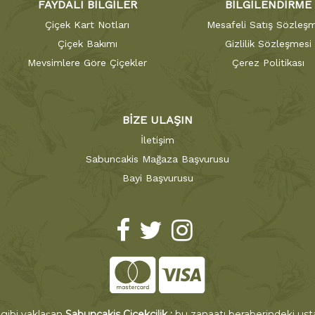
FAYDALI BİLGİLER
BİLGİLENDİRME
Çiçek Kart Notları
Mesafeli Satış Sözleşm
Çiçek Bakımı
Gizlilik Sözleşmesi
Mevsimlere Göre Çiçekler
Çerez Politikası
BİZE ULAŞIN
İletişim
Sabuncakis Mağaza Başvurusu
Bayi Başvurusu
 gibi yaklaşan
Sabuncakis Çiçekçilik ;
bu zanaatı beraberindeki ustal