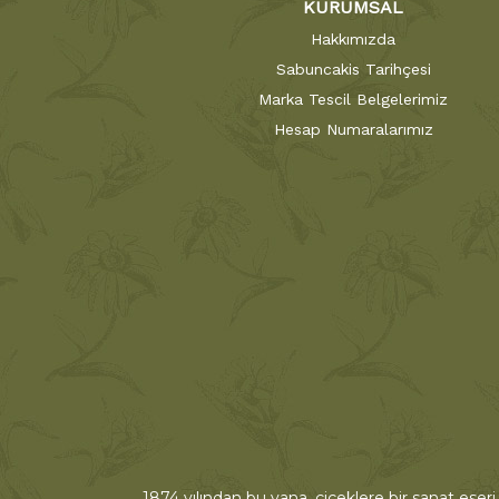
KURUMSAL
Hakkımızda
Sabuncakis Tarihçesi
Marka Tescil Belgelerimiz
Hesap Numaralarımız
1874 yılından bu yana, çiçeklere bir sanat eseri