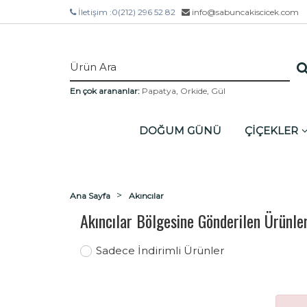
İletişim :
0(212) 296 52 82
info@sabuncakiscicek.com
En çok arananlar:
Papatya
,
Orkide
,
Gül
DOĞUM GÜNÜ
ÇİÇEKLER
Ana Sayfa
Akıncılar
Akıncılar Bölgesine Gönderilen Ürünle
Sadece İndirimli Ürünler