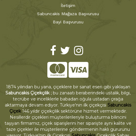
İletişim
Sabuncakis Mağaza Başvurusu
Bayi Başvurusu
1874 yılından bu yana, çiçeklere bir sanat eseri gibi yaklaşan
Sabuncakis Çiçekçilik ;
bu zanaatı beraberindeki ustalık, bilgi,
tecrübe ve inceliklerle babadan oğula ustadan çırağa
aktarmaya devam ediyor. Türkiye'nin ilk çiçekçisi
Sabuncakis
Çiçek
146 yıldır çiçekçilik sektörüne hizmet vermektedir.
Nesillerdir çiçekleri müşterilerileriyle buluşturma bilincini
taşıyan firmamız, çiçek siparişlerini her siparişte aynı kalite ve
taze çiçekler ile müşterilerine göndermenin haklı gururunu
yaşıyor. Türkiye'nin ilk Çiçekçisi
Sabuncakis
Çiçekçilik Sabaş