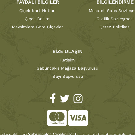
FAYDALI BİLGİLER
BİLGİLENDİRME
Çiçek Kart Notları
Mesafeli Satış Sözleşm
Çiçek Bakımı
Gizlilik Sözleşmesi
Mevsimlere Göre Çiçekler
Çerez Politikası
BİZE ULAŞIN
İletişim
Sabuncakis Mağaza Başvurusu
Bayi Başvurusu
 gibi yaklaşan
Sabuncakis Çiçekçilik ;
bu zanaatı beraberindeki ustal