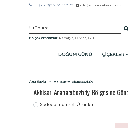
İletişim :
0(212) 296 52 82
info@sabuncakiscicek.com
En çok arananlar:
Papatya
,
Orkide
,
Gül
DOĞUM GÜNÜ
ÇİÇEKLER
Ana Sayfa
Akhisar-Arabacıbozböy
Akhisar-Arabacıbozböy Bölgesine Gönd
Sadece İndirimli Ürünler