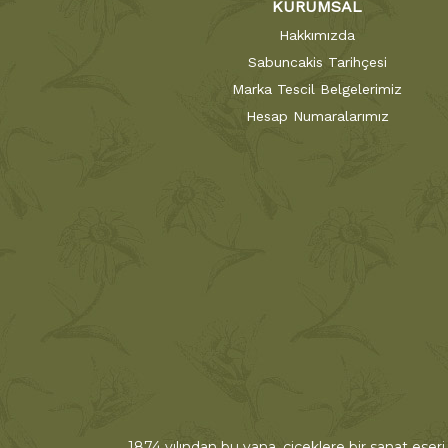
KURUMSAL
Hakkımızda
Sabuncakis Tarihçesi
Marka Tescil Belgelerimiz
Hesap Numaralarımız
1874 yılından bu yana, çiçeklere bir sanat eseri