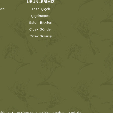
ÜRÜNLERİMİZ
esi
Taze Çiçek
Çiçeksepeti
Salon Bitkileri
Çiçek Gönder
Çiçek Siparişi
ık, bilgi, tecrübe ve inceliklerle babadan oğula