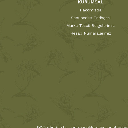
KURUMSAL
Hakkımızda
Sabuncakis Tarihçesi
Marka Tescil Belgelerimiz
Hesap Numaralarımız
1874 yılından bu yana, çiçeklere bir sanat eseri