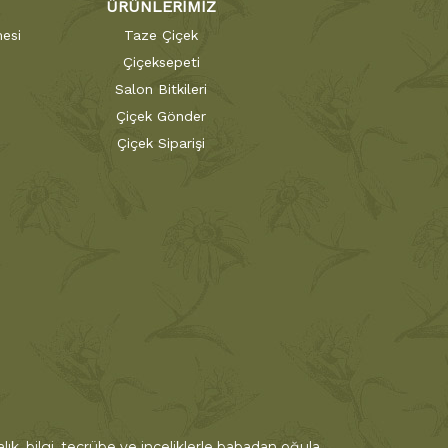
ÜRÜNLERİMİZ
esi
Taze Çiçek
Çiçeksepeti
Salon Bitkileri
Çiçek Gönder
Çiçek Siparişi
ık, bilgi, tecrübe ve inceliklerle babadan oğula