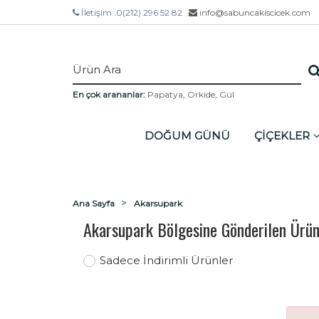
İletişim :
0(212) 296 52 82
info@sabuncakiscicek.com
En çok arananlar:
Papatya
,
Orkide
,
Gül
DOĞUM GÜNÜ
ÇİÇEKLER
Ana Sayfa
Akarsupark
Akarsupark Bölgesine Gönderilen Ürün
Sadece İndirimli Ürünler