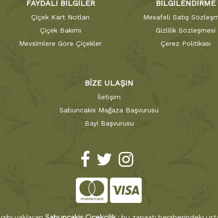
FAYDALI BİLGİLER
BİLGİLENDİRME
Çiçek Kart Notları
Mesafeli Satış Sözleşm
Çiçek Bakımı
Gizlilik Sözleşmesi
Mevsimlere Göre Çiçekler
Çerez Politikası
BİZE ULAŞIN
İletişim
Sabuncakis Mağaza Başvurusu
Bayi Başvurusu
 gibi yaklaşan
Sabuncakis Çiçekçilik ;
bu zanaatı beraberindeki ustal