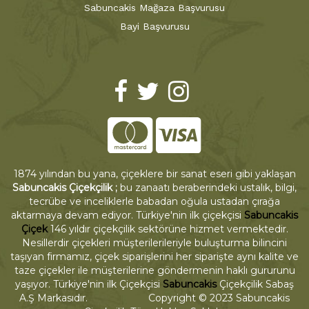
Sabuncakis Mağaza Başvurusu
Bayi Başvurusu
1874 yılından bu yana, çiçeklere bir sanat eseri gibi yaklaşan
Sabuncakis Çiçekçilik ;
bu zanaatı beraberindeki ustalık, bilgi,
tecrübe ve inceliklerle babadan oğula ustadan çırağa
aktarmaya devam ediyor. Türkiye'nin ilk çiçekçisi
Sabuncakis
Çiçek
146 yıldır çiçekçilik sektörüne hizmet vermektedir.
Nesillerdir çiçekleri müşterilerileriyle buluşturma bilincini
taşıyan firmamız, çiçek siparişlerini her siparişte aynı kalite ve
taze çiçekler ile müşterilerine göndermenin haklı gururunu
yaşıyor. Türkiye'nin ilk Çiçekçisi
Sabuncakis
Çiçekçilik Sabaş
A.Ş Markasıdır. Copyright © 2023 Sabuncakis