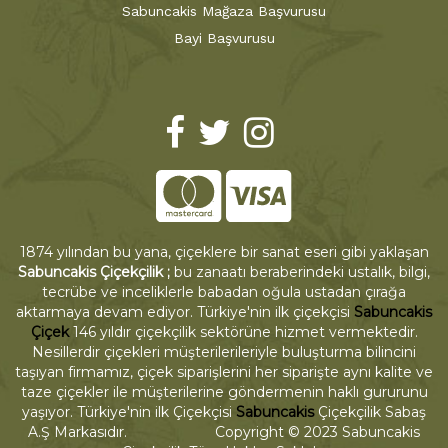
Sabuncakis Mağaza Başvurusu
Bayi Başvurusu
1874 yılından bu yana, çiçeklere bir sanat eseri gibi yaklaşan
Sabuncakis Çiçekçilik ;
bu zanaatı beraberindeki ustalık, bilgi,
tecrübe ve inceliklerle babadan oğula ustadan çırağa
aktarmaya devam ediyor. Türkiye'nin ilk çiçekçisi
Sabuncakis
Çiçek
146 yıldır çiçekçilik sektörüne hizmet vermektedir.
Nesillerdir çiçekleri müşterilerileriyle buluşturma bilincini
taşıyan firmamız, çiçek siparişlerini her siparişte aynı kalite ve
taze çiçekler ile müşterilerine göndermenin haklı gururunu
yaşıyor. Türkiye'nin ilk Çiçekçisi
Sabuncakis
Çiçekçilik Sabaş
A.Ş Markasıdır. Copyright © 2023 Sabuncakis