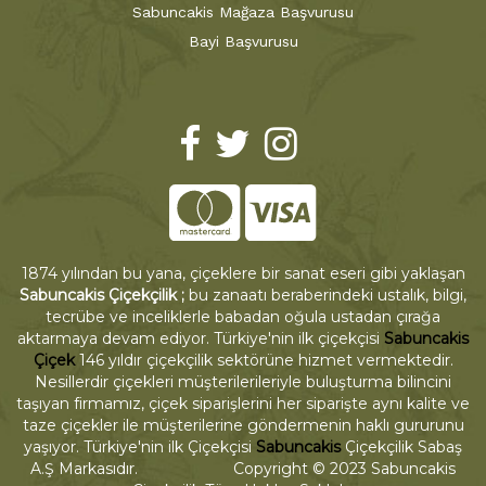
Sabuncakis Mağaza Başvurusu
Bayi Başvurusu
1874 yılından bu yana, çiçeklere bir sanat eseri gibi yaklaşan
Sabuncakis Çiçekçilik ;
bu zanaatı beraberindeki ustalık, bilgi,
tecrübe ve inceliklerle babadan oğula ustadan çırağa
aktarmaya devam ediyor. Türkiye'nin ilk çiçekçisi
Sabuncakis
Çiçek
146 yıldır çiçekçilik sektörüne hizmet vermektedir.
Nesillerdir çiçekleri müşterilerileriyle buluşturma bilincini
taşıyan firmamız, çiçek siparişlerini her siparişte aynı kalite ve
taze çiçekler ile müşterilerine göndermenin haklı gururunu
yaşıyor. Türkiye'nin ilk Çiçekçisi
Sabuncakis
Çiçekçilik Sabaş
A.Ş Markasıdır. Copyright © 2023 Sabuncakis