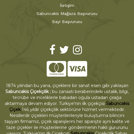
İletişim
Sabuncakis Mağaza Başvurusu
Bayi Başvurusu
1874 yılından bu yana, çiçeklere bir sanat eseri gibi yaklaşan
Sabuncakis Çiçekçilik ;
bu zanaatı beraberindeki ustalık, bilgi,
tecrübe ve inceliklerle babadan oğula ustadan çırağa
aktarmaya devam ediyor. Türkiye'nin ilk çiçekçisi
Sabuncakis
Çiçek
146 yıldır çiçekçilik sektörüne hizmet vermektedir.
Nesillerdir çiçekleri müşterilerileriyle buluşturma bilincini
taşıyan firmamız, çiçek siparişlerini her siparişte aynı kalite ve
taze çiçekler ile müşterilerine göndermenin haklı gururunu
yaşıyor. Türkiye'nin ilk Çiçekçisi
Sabuncakis
Çiçekçilik Sabaş