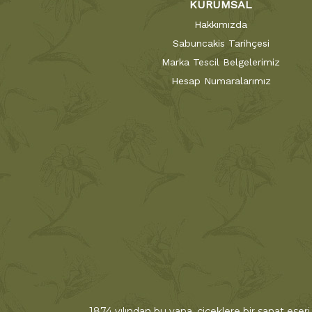
KURUMSAL
Hakkımızda
Sabuncakis Tarihçesi
Marka Tescil Belgelerimiz
Hesap Numaralarımız
1874 yılından bu yana, çiçeklere bir sanat eseri