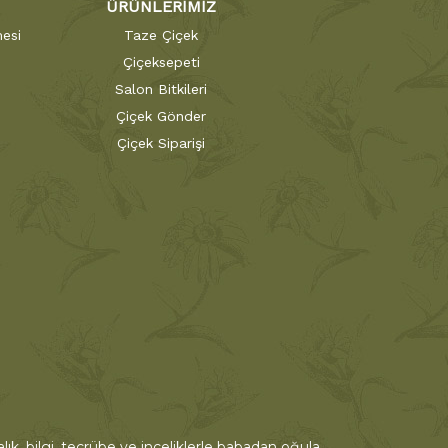
ÜRÜNLERİMİZ
esi
Taze Çiçek
Çiçeksepeti
Salon Bitkileri
Çiçek Gönder
Çiçek Siparişi
ık, bilgi, tecrübe ve inceliklerle babadan oğula