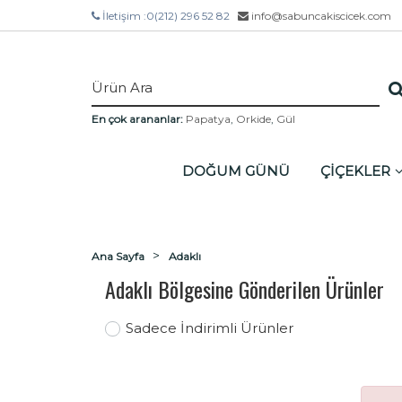
İletişim :
0(212) 296 52 82
info@sabuncakiscicek.com
En çok arananlar:
Papatya
,
Orkide
,
Gül
DOĞUM GÜNÜ
ÇİÇEKLER
Ana Sayfa
Adaklı
Adaklı Bölgesine Gönderilen Ürünler
Sadece İndirimli Ürünler