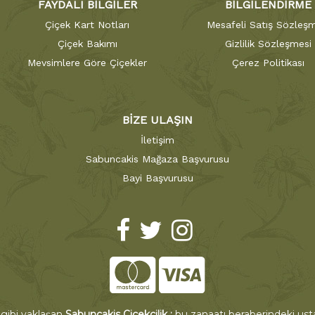
FAYDALI BİLGİLER
BİLGİLENDİRME
Çiçek Kart Notları
Mesafeli Satış Sözleşm
Çiçek Bakımı
Gizlilik Sözleşmesi
Mevsimlere Göre Çiçekler
Çerez Politikası
BİZE ULAŞIN
İletişim
Sabuncakis Mağaza Başvurusu
Bayi Başvurusu
 gibi yaklaşan
Sabuncakis Çiçekçilik ;
bu zanaatı beraberindeki ustal