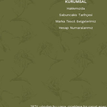
KURUMSAL
Hakkımızda
Sabuncakis Tarihçesi
Marka Tescil Belgelerimiz
Hesap Numaralarımız
1874 yılından bu yana, çiçeklere bir sanat eseri