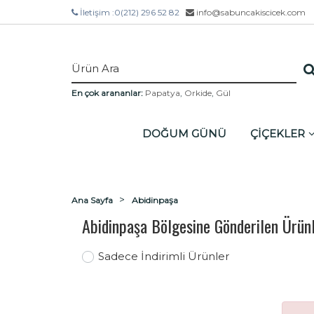
İletişim :
0(212) 296 52 82
info@sabuncakiscicek.com
En çok arananlar:
Papatya
,
Orkide
,
Gül
DOĞUM GÜNÜ
ÇİÇEKLER
Ana Sayfa
Abidinpaşa
Abidinpaşa Bölgesine Gönderilen Ürün
Sadece İndirimli Ürünler