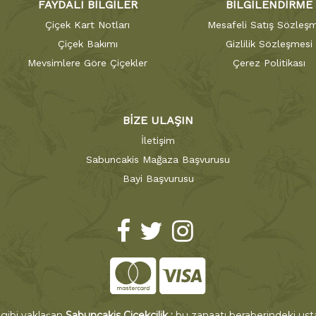
FAYDALI BİLGİLER
BİLGİLENDİRME
Çiçek Kart Notları
Mesafeli Satış Sözleşm
Çiçek Bakımı
Gizlilik Sözleşmesi
Mevsimlere Göre Çiçekler
Çerez Politikası
BİZE ULAŞIN
İletişim
Sabuncakis Mağaza Başvurusu
Bayi Başvurusu
 gibi yaklaşan
Sabuncakis Çiçekçilik ;
bu zanaatı beraberindeki ustal