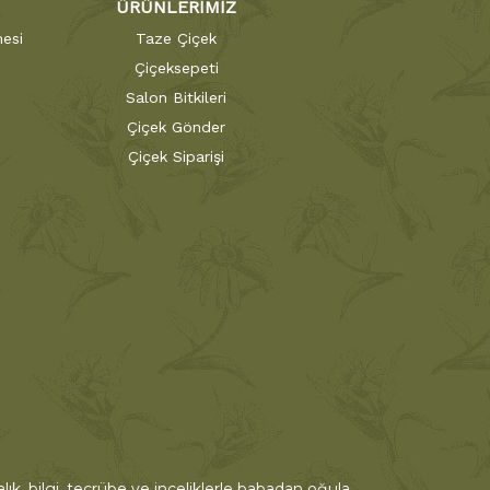
ÜRÜNLERİMİZ
esi
Taze Çiçek
Çiçeksepeti
Salon Bitkileri
Çiçek Gönder
Çiçek Siparişi
ık, bilgi, tecrübe ve inceliklerle babadan oğula