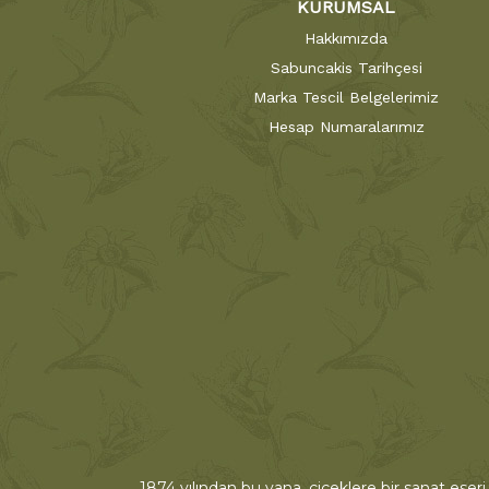
KURUMSAL
Hakkımızda
Sabuncakis Tarihçesi
Marka Tescil Belgelerimiz
Hesap Numaralarımız
1874 yılından bu yana, çiçeklere bir sanat eseri