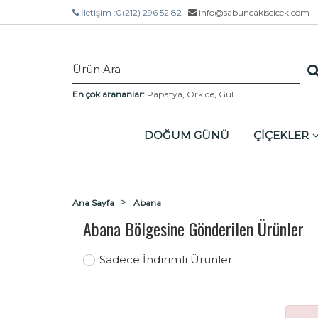
İletişim :
0(212) 296 52 82
info@sabuncakiscicek.com
En çok arananlar:
Papatya
,
Orkide
,
Gül
DOĞUM GÜNÜ
ÇİÇEKLER
Ana Sayfa
Abana
Abana Bölgesine Gönderilen Ürünler
Sadece İndirimli Ürünler