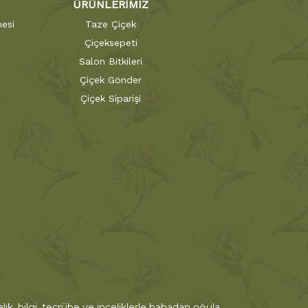
ÜRÜNLERİMİZ
esi
Taze Çiçek
Çiçeksepeti
Salon Bitkileri
Çiçek Gönder
Çiçek Siparişi
ık, bilgi, tecrübe ve inceliklerle babadan oğula