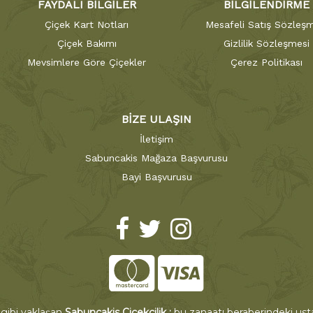
FAYDALI BİLGİLER
BİLGİLENDİRME
Çiçek Kart Notları
Mesafeli Satış Sözleşm
Çiçek Bakımı
Gizlilik Sözleşmesi
Mevsimlere Göre Çiçekler
Çerez Politikası
BİZE ULAŞIN
İletişim
Sabuncakis Mağaza Başvurusu
Bayi Başvurusu
 gibi yaklaşan
Sabuncakis Çiçekçilik ;
bu zanaatı beraberindeki ustal