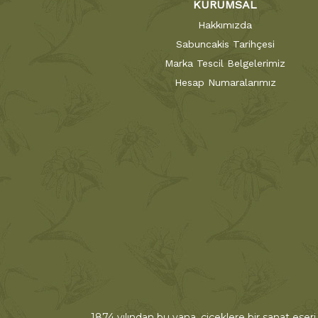
KURUMSAL
Hakkımızda
Sabuncakis Tarihçesi
Marka Tescil Belgelerimiz
Hesap Numaralarımız
1874 yılından bu yana, çiçeklere bir sanat eseri