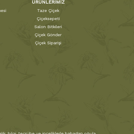
ÜRÜNLERİMİZ
esi
Taze Çiçek
Çiçeksepeti
Salon Bitkileri
Çiçek Gönder
Çiçek Siparişi
ık, bilgi, tecrübe ve inceliklerle babadan oğula