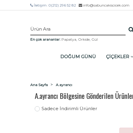
İletişim :
0(212) 296 52 82
info@sabuncakiscicek.com
En çok arananlar:
Papatya
,
Orkide
,
Gül
DOĞUM GÜNÜ
ÇİÇEKLER
Ana Sayfa
A.ayrancı
A.ayrancı Bölgesine Gönderilen Ürünle
Sadece İndirimli Ürünler