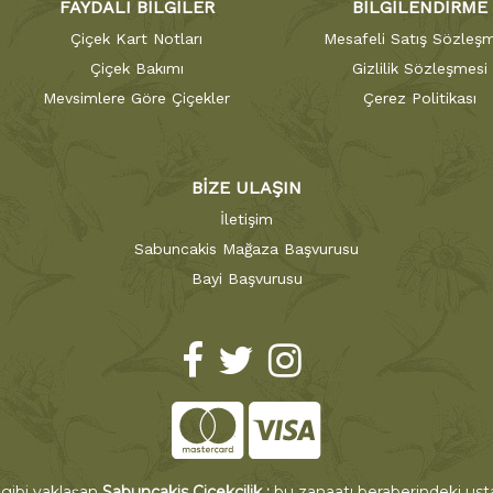
FAYDALI BİLGİLER
BİLGİLENDİRME
Çiçek Kart Notları
Mesafeli Satış Sözleşm
Çiçek Bakımı
Gizlilik Sözleşmesi
Mevsimlere Göre Çiçekler
Çerez Politikası
BİZE ULAŞIN
İletişim
Sabuncakis Mağaza Başvurusu
Bayi Başvurusu
 gibi yaklaşan
Sabuncakis Çiçekçilik ;
bu zanaatı beraberindeki ustal