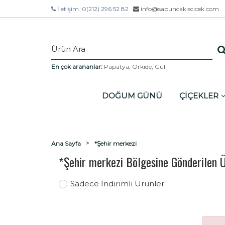
İletişim :
0(212) 296 52 82
info@sabuncakiscicek.com
En çok arananlar:
Papatya
,
Orkide
,
Gül
DOĞUM GÜNÜ
ÇİÇEKLER
Ana Sayfa
*Şehir merkezi
*Şehir merkezi Bölgesine Gönderilen 
Sadece İndirimli Ürünler