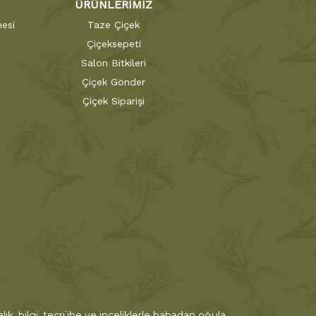
ÜRÜNLERİMİZ
esi
Taze Çiçek
Çiçeksepeti
Salon Bitkileri
Çiçek Gönder
Çiçek Siparişi
ık, bilgi, tecrübe ve inceliklerle babadan oğula