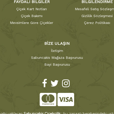
FAYDALI BİLGİLER
BİLGİLENDİRME
Çiçek Kart Notları
Mesafeli Satış Sözleşm
Çiçek Bakımı
Gizlilik Sözleşmesi
Mevsimlere Göre Çiçekler
Çerez Politikası
BİZE ULAŞIN
İletişim
Sabuncakis Mağaza Başvurusu
Bayi Başvurusu
 gibi yaklaşan
Sabuncakis Çiçekçilik ;
bu zanaatı beraberindeki ustal