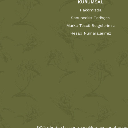
KURUMSAL
Hakkımızda
Sabuncakis Tarihçesi
Marka Tescil Belgelerimiz
Hesap Numaralarımız
1874 yılından bu yana, çiçeklere bir sanat eseri