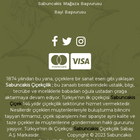
Sabuncakis Mağaza Başvurusu
Bayi Başvurusu
1874 yılından bu yana, çiçeklere bir sanat eseri gibi yaklaşan
Sabuncakis Çiçekçilik ;
bu zanaatı beraberindeki ustalık, bilgi,
tecrübe ve inceliklerle babadan oğula ustadan çırağa
aktarmaya devam ediyor. Türkiye'nin ilk çiçekçisi
Sabuncakis
Çiçek
146 yıldır çiçekçilik sektörüne hizmet vermektedir.
Nesillerdir çiçekleri müşterilerileriyle buluşturma bilincini
taşıyan firmamız, çiçek siparişlerini her siparişte aynı kalite ve
taze çiçekler ile müşterilerine göndermenin haklı gururunu
yaşıyor. Türkiye'nin ilk Çiçekçisi
Sabuncakis
Çiçekçilik Sabaş
A.Ş Markasıdır. Copyright © 2023 Sabuncakis