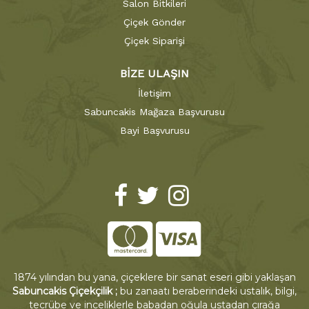
Salon Bitkileri
Çiçek Gönder
Çiçek Siparişi
BİZE ULAŞIN
İletişim
Sabuncakis Mağaza Başvurusu
Bayi Başvurusu
1874 yılından bu yana, çiçeklere bir sanat eseri gibi yaklaşan
Sabuncakis Çiçekçilik ;
bu zanaatı beraberindeki ustalık, bilgi,
tecrübe ve inceliklerle babadan oğula ustadan çırağa