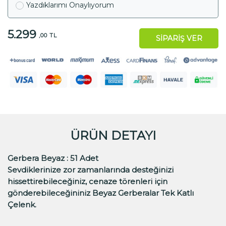
Yazdıklarımı Onaylıyorum
5.299
,00 TL
SİPARİŞ VER
ÜRÜN DETAYI
Gerbera Beyaz :
51 Adet
Sevdiklerinize zor zamanlarında desteğinizi
hissettirebileceğiniz, cenaze törenleri için
gönderebileceğininiz
Beyaz Gerberalar Tek Katlı
Çelenk.