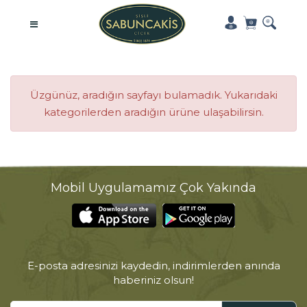
Üzgünüz, aradığın sayfayı bulamadık. Yukarıdaki
kategorilerden aradığın ürüne ulaşabilirsin.
Mobil Uygulamamız Çok Yakında
E-posta adresinizi kaydedin, indirimlerden anında
haberiniz olsun!